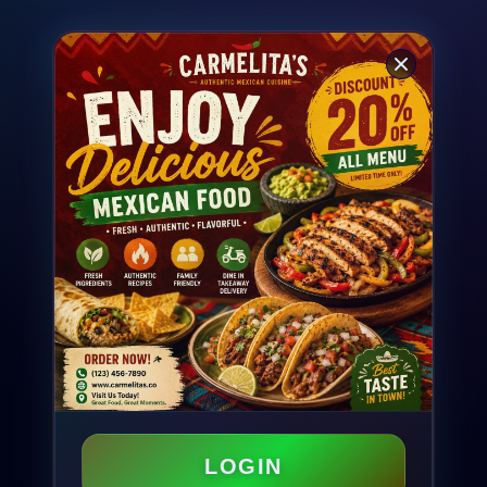
LOGIN