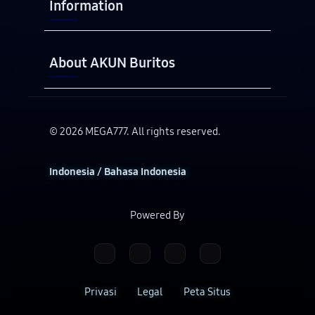
Information
Buka
About AKUN Buritos
© 2026 MEGA777. All rights reserved.
Indonesia / Bahasa Indonesia
Powered By
Privasi
Legal
Peta Situs