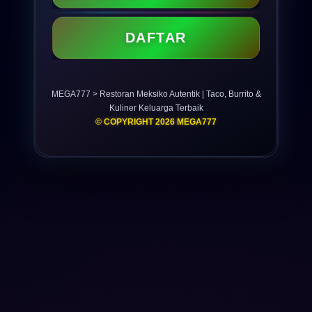
DAFTAR
MEGA777 > Restoran Meksiko Autentik | Taco, Burrito &
Kuliner Keluarga Terbaik
© COPYRIGHT 2026 MEGA777